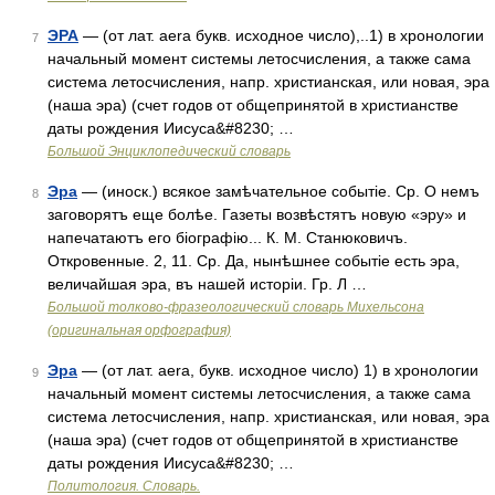
ЭРА
— (от лат. aera букв. исходное число),..1) в хронологии
7
начальный момент системы летосчисления, а также сама
система летосчисления, напр. христианская, или новая, эра
(наша эра) (счет годов от общепринятой в христианстве
даты рождения Иисуса&#8230; …
Большой Энциклопедический словарь
Эра
— (иноск.) всякое замѣчательное событіе. Ср. О немъ
8
заговорятъ еще болѣе. Газеты возвѣстятъ новую «эру» и
напечатаютъ его біографію... К. М. Станюковичъ.
Откровенные. 2, 11. Ср. Да, нынѣшнее событіе есть эра,
величайшая эра, въ нашей исторіи. Гр. Л …
Большой толково-фразеологический словарь Михельсона
(оригинальная орфография)
Эра
— (от лат. aera, букв. исходное число) 1) в хронологии
9
начальный момент системы летосчисления, а также сама
система летосчисления, напр. христианская, или новая, эра
(наша эра) (счет годов от общепринятой в христианстве
даты рождения Иисуса&#8230; …
Политология. Словарь.