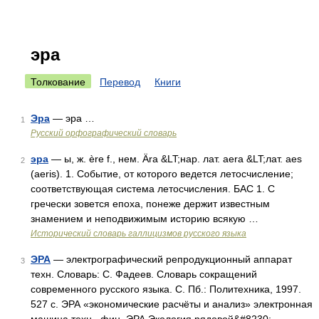
эра
Толкование
Перевод
Книги
Эра
— эра …
1
Русский орфографический словарь
эра
— ы, ж. ère f., нем. Ära &LT;нар. лат. aera &LT;лат. aes
2
(aeris). 1. Событие, от которого ведется летосчисление;
соответствующая система летосчисления. БАС 1. С
гречески зовется епоха, понеже держит известным
знамением и неподвижимым историю всякую …
Исторический словарь галлицизмов русского языка
ЭРА
— электрографический репродукционный аппарат
3
техн. Словарь: С. Фадеев. Словарь сокращений
современного русского языка. С. Пб.: Политехника, 1997.
527 с. ЭРА «экономические расчёты и анализ» электронная