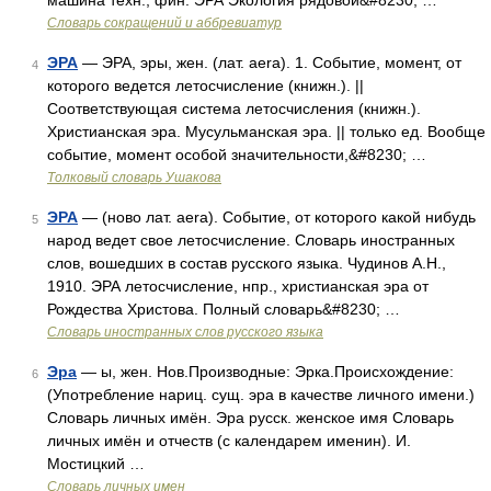
машина техн., фин. ЭРА Экология рядовой&#8230; …
Словарь сокращений и аббревиатур
ЭРА
— ЭРА, эры, жен. (лат. aera). 1. Событие, момент, от
4
которого ведется летосчисление (книжн.). ||
Соответствующая система летосчисления (книжн.).
Христианская эра. Мусульманская эра. || только ед. Вообще
событие, момент особой значительности,&#8230; …
Толковый словарь Ушакова
ЭРА
— (ново лат. aera). Событие, от которого какой нибудь
5
народ ведет свое летосчисление. Словарь иностранных
слов, вошедших в состав русского языка. Чудинов А.Н.,
1910. ЭРА летосчисление, нпр., христианская эра от
Рождества Христова. Полный словарь&#8230; …
Словарь иностранных слов русского языка
Эра
— ы, жен. Нов.Производные: Эрка.Происхождение:
6
(Употребление нариц. сущ. эра в качестве личного имени.)
Словарь личных имён. Эра русск. женское имя Словарь
личных имён и отчеств (с календарем именин). И.
Мостицкий …
Словарь личных имен