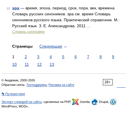
эра
— время, эпоха, период, срок, пора, век, времена
10
Словарь русских синонимов. эра см. время Словарь
синонимов русского языка. Практический справочник. М.:
Русский язык. З. Е. Александрова. 2011 …
Словарь синонимов
Страницы
Следующая
→
1
2
3
4
5
6
7
8
9
10
11
12
13
© Академик, 2000-2026
18+
Обратная связь:
Техподдержка
,
Реклама на сайте
👣 Путешествия
Экспорт словарей на сайты
, сделанные на PHP,
Joomla,
Drupal,
WordPress, MODx.